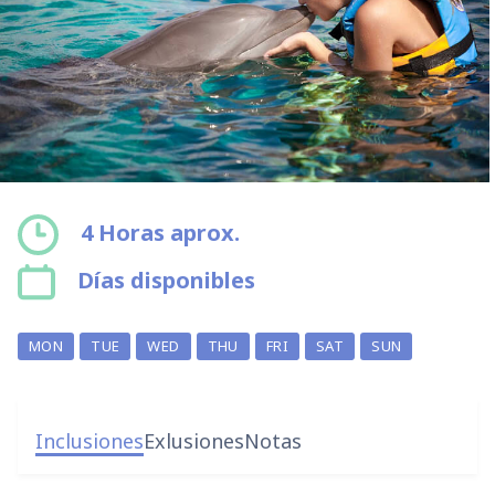
4 Horas aprox.
Días disponibles
MON
TUE
WED
THU
FRI
SAT
SUN
Inclusiones
Exlusiones
Notas