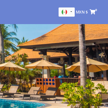
0
MXN $